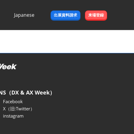
Japanese
出展資料請求
来場登録
Japanese
English
NS（DX & AX Week）
Facebook
X（旧:Twitter）
instagram