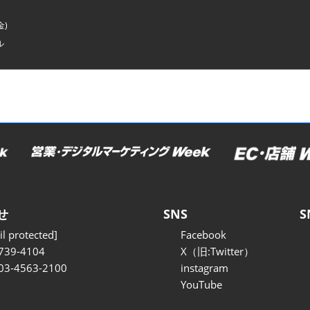
金)
ル
せ
SNS
S
l protected]
Facebook
739-4104
X（旧:Twitter）
 03-4563-2100
instagram
YouTube