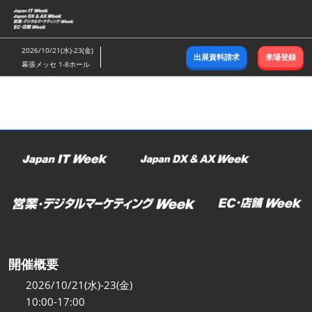
ス
キ
ッ
2026/10/21(水)-23(金)
出展資料請求
来場登録
プ
幕張メッセ 1-8ホール
し
て
進
む
開催概要
2026/10/21(水)-23(金)
10:00-17:00