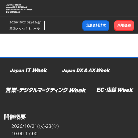
ス
キ
ッ
2026/10/21(水)-23(金)
出展資料請求
来場登録
プ
幕張メッセ 1-8ホール
し
て
進
む
開催概要
2026/10/21(水)-23(金)
10:00-17:00