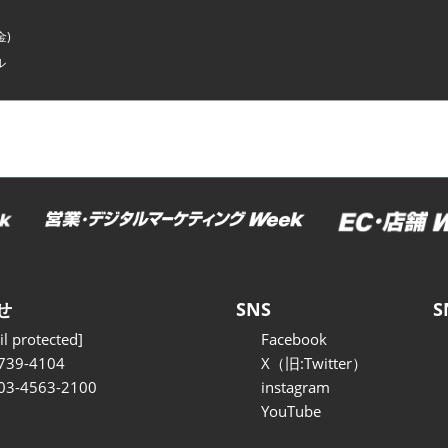
金)
ル
せ
SNS
S
l protected]
Facebook
739-4104
X（旧:Twitter）
 03-4563-2100
instagram
YouTube