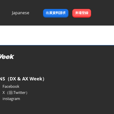
Japanese
出展資料請求
来場登録
Japanese
English
NS（DX & AX Week）
Facebook
X（旧:Twitter）
instagram