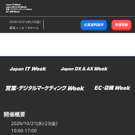
ス
キ
ッ
2026/10/21(水)-23(金)
出展資料請求
来場登録
プ
幕張メッセ 1-8ホール
し
て
進
む
開催概要
2026/10/21(水)-23(金)
10:00-17:00