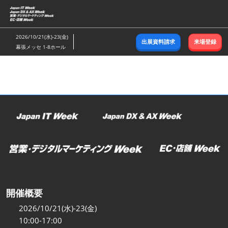
ス
キ
ッ
2026/10/21(水)-23(金)
出展資料請求
来場登録
プ
幕張メッセ 1-8ホール
し
て
進
む
開催概要
2026/10/21(水)-23(金)
10:00-17:00