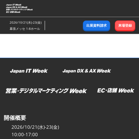
ス
キ
ッ
2026/10/21(水)-23(金)
出展資料請求
来場登録
プ
幕張メッセ 1-8ホール
し
て
進
む
開催概要
2026/10/21(水)-23(金)
10:00-17:00