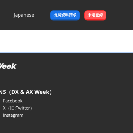
Japanese
出展資料請求
来場登録
Japanese
English
NS（DX & AX Week）
Facebook
X（旧:Twitter）
instagram