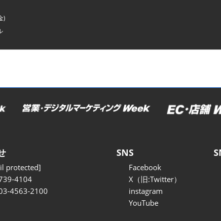
金)
ル
せ
SNS
S
l protected]
Facebook
739-4104
X（旧:Twitter）
 03-4563-2100
instagram
YouTube