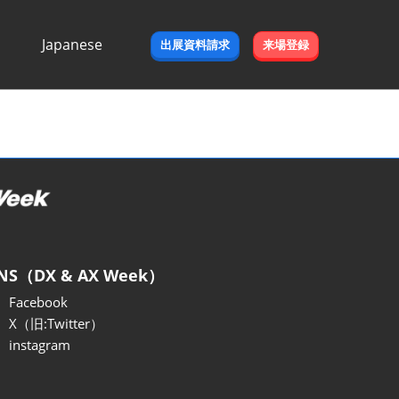
Japanese
出展資料請求
来場登録
Japanese
English
NS（DX & AX Week）
Facebook
X（旧:Twitter）
instagram