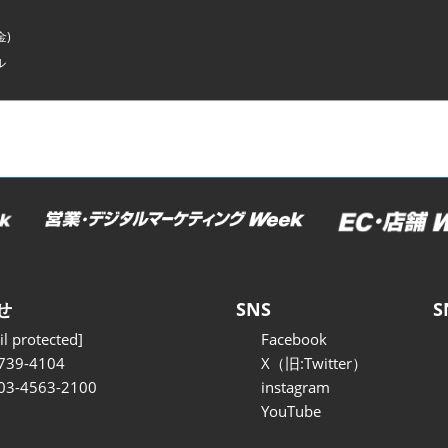
金)
ル
せ
SNS
S
l protected]
Facebook
739-4104
X（旧:Twitter）
 03-4563-2100
instagram
YouTube