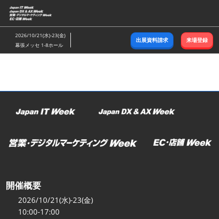
ス
キ
ッ
2026/10/21(水)-23(金)
出展資料請求
来場登録
プ
幕張メッセ 1-8ホール
し
て
進
む
開催概要
2026/10/21(水)-23(金)
10:00-17:00