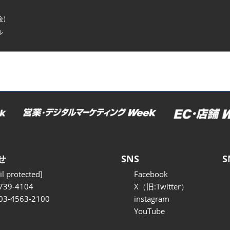
金)
ル
せ
SNS
S
l protected]
Facebook
739-4104
X（旧:Twitter）
 03-4563-2100
instagram
YouTube