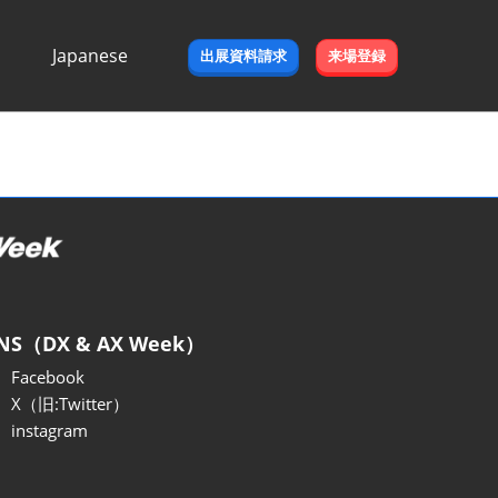
Japanese
出展資料請求
来場登録
Japanese
English
NS（DX & AX Week）
Facebook
X（旧:Twitter）
instagram