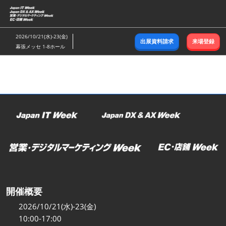
ス
キ
ッ
2026/10/21(水)-23(金)
出展資料請求
来場登録
プ
幕張メッセ 1-8ホール
し
て
進
む
開催概要
2026/10/21(水)-23(金)
10:00-17:00