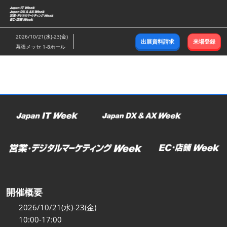
ス
キ
ッ
2026/10/21(水)-23(金)
出展資料請求
来場登録
プ
幕張メッセ 1-8ホール
し
て
進
む
開催概要
2026/10/21(水)-23(金)
10:00-17:00