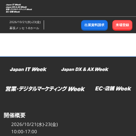
ス
キ
ッ
2026/10/21(水)-23(金)
出展資料請求
来場登録
プ
幕張メッセ 1-8ホール
し
て
進
む
開催概要
2026/10/21(水)-23(金)
10:00-17:00