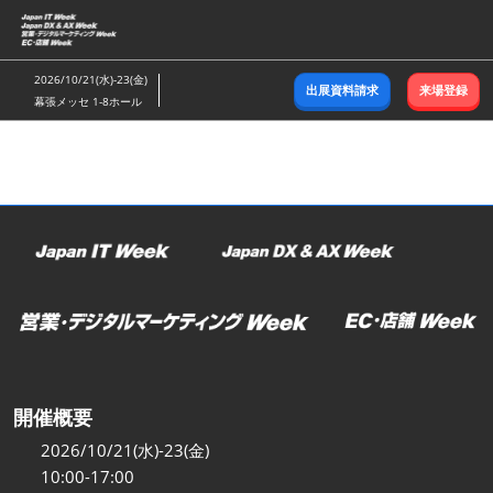
ス
キ
ッ
2026/10/21(水)-23(金)
出展資料請求
来場登録
プ
幕張メッセ 1-8ホール
し
て
進
む
開催概要
2026/10/21(水)-23(金)
10:00-17:00