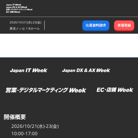
ス
キ
ッ
2026/10/21(水)-23(金)
出展資料請求
来場登録
プ
幕張メッセ 1-8ホール
し
て
進
む
開催概要
2026/10/21(水)-23(金)
10:00-17:00