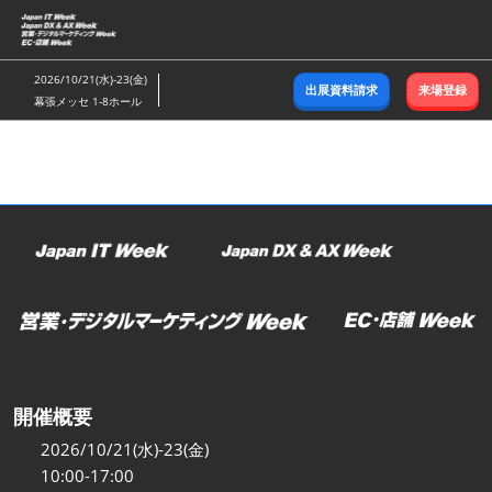
ス
キ
ッ
2026/10/21(水)-23(金)
出展資料請求
来場登録
プ
幕張メッセ 1-8ホール
し
て
進
む
開催概要
2026/10/21(水)-23(金)
10:00-17:00