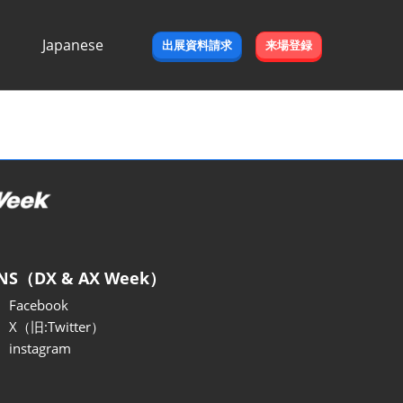
Japanese
出展資料請求
来場登録
Japanese
English
NS（DX & AX Week）
Facebook
X（旧:Twitter）
instagram