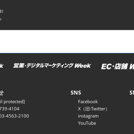
金)
ル
せ
SNS
S
l protected]
Facebook
739-4104
X（旧:Twitter）
 03-4563-2100
instagram
YouTube