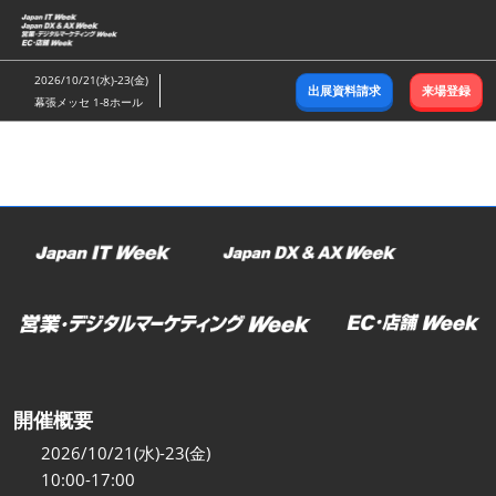
ス
キ
ッ
2026/10/21(水)-23(金)
出展資料請求
来場登録
プ
幕張メッセ 1-8ホール
し
て
進
む
開催概要
2026/10/21(水)-23(金)
10:00-17:00