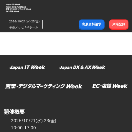
ス
キ
ッ
2026/10/21(水)-23(金)
出展資料請求
来場登録
プ
幕張メッセ 1-8ホール
し
て
進
む
開催概要
2026/10/21(水)-23(金)
10:00-17:00