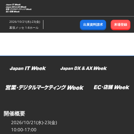
ス
キ
ッ
2026/10/21(水)-23(金)
出展資料請求
来場登録
プ
幕張メッセ 1-8ホール
し
て
進
む
開催概要
2026/10/21(水)-23(金)
10:00-17:00