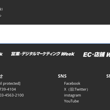
金)
ル
せ
SNS
S
l protected]
Facebook
739-4104
X（旧:Twitter）
 03-4563-2100
instagram
YouTube