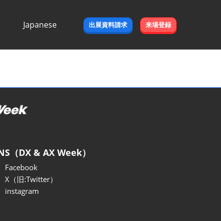
Japanese
出展資料請求
来場登録
Japanese
English
NS（DX & AX Week）
Facebook
X（旧:Twitter）
instagram