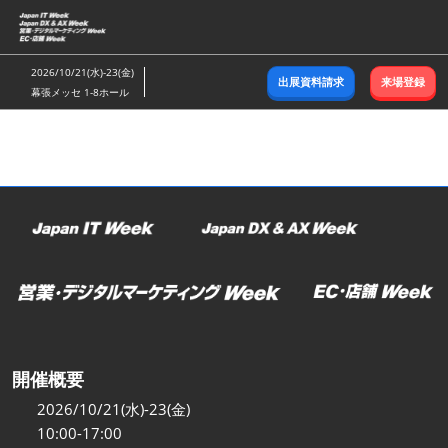
ス
キ
ッ
2026/10/21(水)-23(金)
出展資料請求
来場登録
プ
幕張メッセ 1-8ホール
し
て
進
む
開催概要
2026/10/21(水)-23(金)
10:00-17:00