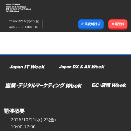
ス
キ
ッ
2026/10/21(水)-23(金)
出展資料請求
来場登録
プ
幕張メッセ 1-8ホール
し
て
進
む
開催概要
2026/10/21(水)-23(金)
10:00-17:00