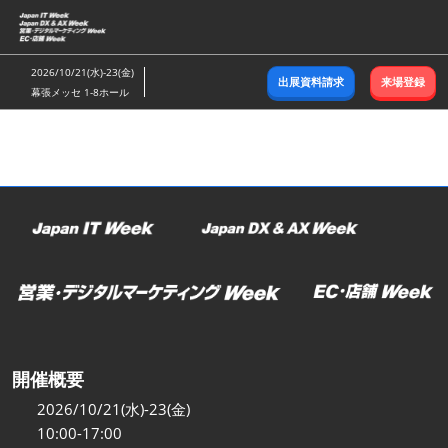
ス
キ
ッ
2026/10/21(水)-23(金)
出展資料請求
来場登録
プ
幕張メッセ 1-8ホール
し
て
進
む
開催概要
2026/10/21(水)-23(金)
10:00-17:00