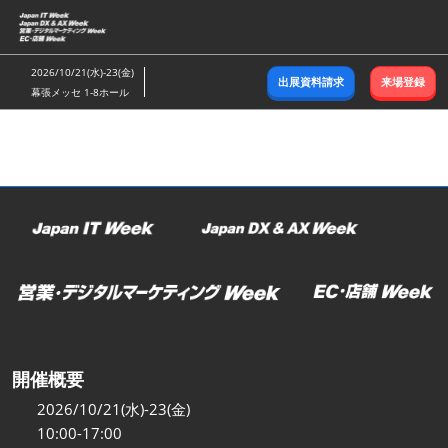
ス
キ
ッ
2026/10/21(水)-23(金)
出展資料請求
来場登録
プ
幕張メッセ 1-8ホール
し
て
進
む
開催概要
2026/10/21(水)-23(金)
10:00-17:00