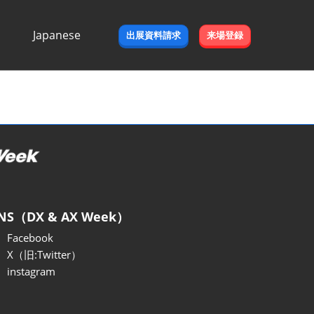
Japanese
出展資料請求
来場登録
Japanese
English
NS（DX & AX Week）
Facebook
X（旧:Twitter）
instagram