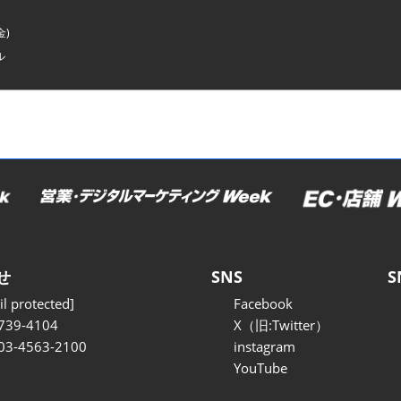
金)
ル
せ
SNS
S
l protected]
Facebook
739-4104
X（旧:Twitter）
 03-4563-2100
instagram
YouTube