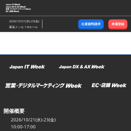
ス
キ
ッ
2026/10/21(水)-23(金)
出展資料請求
来場登録
プ
幕張メッセ 1-8ホール
し
て
進
む
開催概要
2026/10/21(水)-23(金)
10:00-17:00