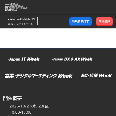
ス
キ
ッ
2026/10/21(水)-23(金)
出展資料請求
来場登録
プ
幕張メッセ 1-8ホール
し
て
進
む
開催概要
2026/10/21(水)-23(金)
10:00-17:00