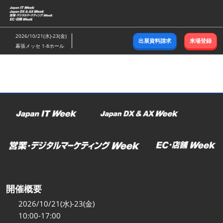
ス
キ
ッ
2026/10/21(水)-23(金)
出展資料請求
来場登録
プ
幕張メッセ 1-8ホール
し
て
進
む
開催概要
2026/10/21(水)-23(金)
10:00-17:00