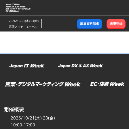
ス
キ
ッ
2026/10/21(水)-23(金)
出展資料請求
来場登録
プ
幕張メッセ 1-8ホール
し
て
進
む
開催概要
2026/10/21(水)-23(金)
10:00-17:00