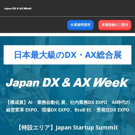
ス
キ
ッ
出展資料請求
来場登録のご案内
プ
し
て
進
日本最大級のDX・AX総合展
む
【構成展】AI・業務自動化 展、社内業務DX EXPO、AI時代の
経営変革 EXPO、現場DX EXPO、BtoB EC・受発注DX EXPO
【特設エリア】Japan Startup Summit