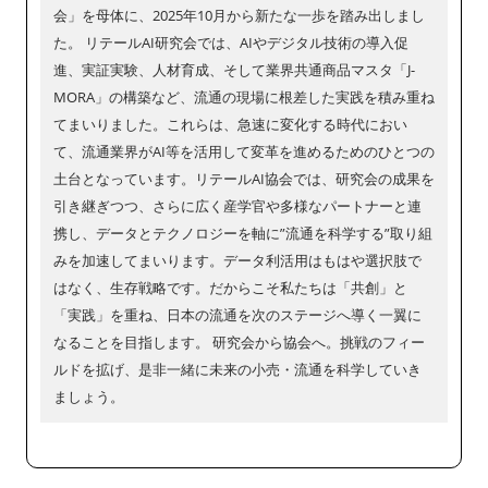
会」を母体に、2025年10月から新たな一歩を踏み出しまし
た。 リテールAI研究会では、AIやデジタル技術の導入促
進、実証実験、人材育成、そして業界共通商品マスタ「J-
MORA」の構築など、流通の現場に根差した実践を積み重ね
てまいりました。これらは、急速に変化する時代におい
て、流通業界がAI等を活用して変革を進めるためのひとつの
土台となっています。リテールAI協会では、研究会の成果を
引き継ぎつつ、さらに広く産学官や多様なパートナーと連
携し、データとテクノロジーを軸に”流通を科学する”取り組
みを加速してまいります。データ利活用はもはや選択肢で
はなく、生存戦略です。だからこそ私たちは「共創」と
「実践」を重ね、日本の流通を次のステージへ導く一翼に
なることを目指します。 研究会から協会へ。挑戦のフィー
ルドを拡げ、是非一緒に未来の小売・流通を科学していき
ましょう。