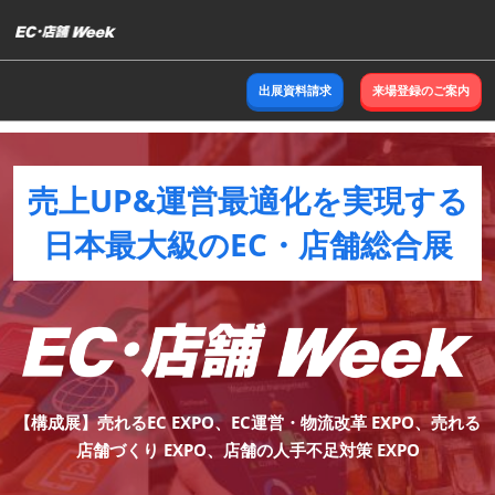
ス
キ
ッ
出展資料請求
来場登録のご案内
プ
し
て
進
売上UP&運営最適化を実現する
む
日本最大級のEC・店舗総合展
【構成展】売れるEC EXPO、EC運営・物流改革 EXPO、売れる
店舗づくり EXPO、店舗の人手不足対策 EXPO