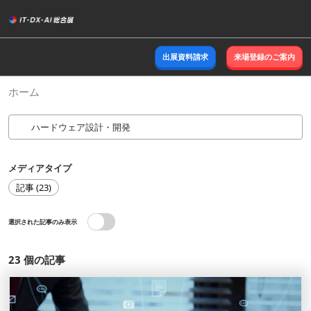
ス
キ
ッ
出展資料請求
来場登録のご案内
プ
し
ホーム
て
進
む
メディアタイプ
記事 (23)
選択された記事のみ表示
23
個の記事