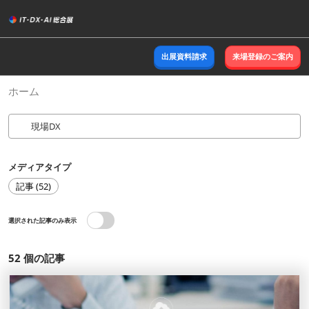
ス
キ
ッ
出展資料請求
来場登録のご案内
プ
し
ホーム
て
進
む
メディアタイプ
記事 (52)
選択された記事のみ表示
52
個の記事