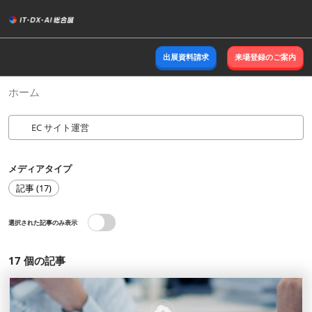
ス
キ
ッ
出展資料請求
来場登録のご案内
プ
し
ホーム
て
進
む
メディアタイプ
記事 (17)
選択された記事のみ表示
17
個の記事