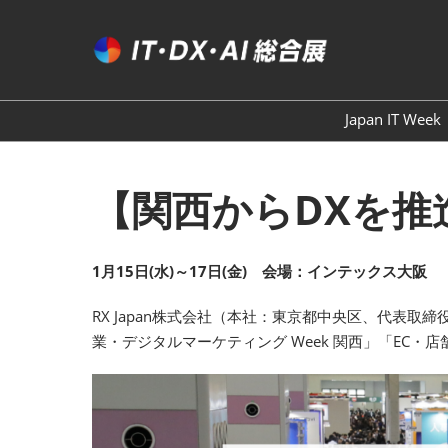
ス
キ
ッ
プ
し
Japan IT Week
て
進
む
【関西からDXを推
1月15日(水)～17日(金) 会場：インテックス大阪
RX Japan株式会社（本社：東京都中央区、代表取締役社長：
業・デジタルマーケティング Week 関西」「EC・