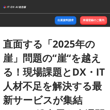
ス
キ
ッ
出展資料請求
来場登録のご案内
プ
し
て
進
直面する「2025年の
む
崖」問題の“崖“を越え
る！現場課題とDX・IT
人材不足を解決する最
新サービスが集結