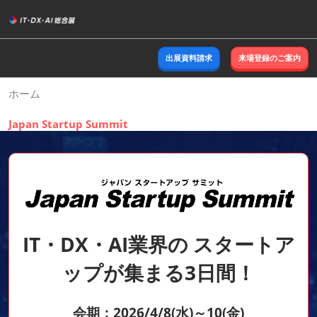
ス
キ
ッ
出展資料請求
来場登録のご案内
プ
し
ホーム
て
進
Japan Startup Summit
む
IT・DX・AI業界の スタートア
ップが集まる3日間！
会期：2026/4/8(水)～10(金)