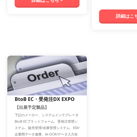
詳細はこちら >
詳細はこち
BtoB EC・受発注DX EXPO
【出展予定製品】
下記のメーカー、システムインテグレータ
BtoB ECプラットフォーム、受発注管理シ
ステム、販売管理/在庫管理システム、EDI/
企業間データ連携、AI-OCR/データ入力自