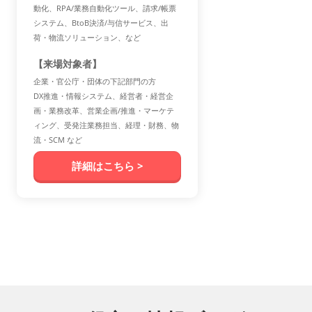
動化、RPA/業務自動化ツール、請求/帳票
システム、BtoB決済/与信サービス、出
荷・物流ソリューション、など
【来場対象者】
企業・官公庁・団体の下記部門の方
DX推進・情報システム、経営者・経営企
画・業務改革、営業企画/推進・マーケテ
ィング、受発注業務担当、経理・財務、物
流・SCM など
詳細はこちら >