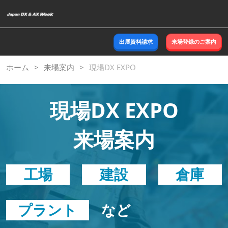
ス
キ
ッ
出展資料請求
来場登録のご案内
プ
し
ホーム
来場案内
現場DX EXPO
て
進
む
現場DX EXPO
来場案内
工場
建設
倉庫
プラント
など