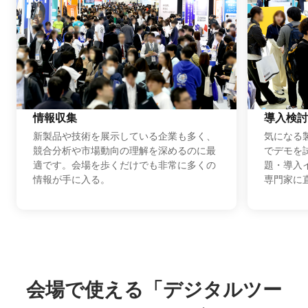
情報収集
導入検討
新製品や技術を展示している企業も多く、
気になる
競合分析や市場動向の理解を深めるのに最
でデモを
適です。会場を歩くだけでも非常に多くの
題・導入
情報が手に入る。
専門家に
会場で使える「デジタルツー