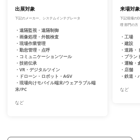
出展対象
来場対象
下記のメーカー、システムインテグレータ
下記現場の
理 部門の方
・遠隔監視・遠隔制御
・画像処理・外観検査
・工場
・現場作業管理
・建設
・勤怠管理・点呼
・道路・
・コミュニケーションツール
・プラン
・技術伝承
・運輸・
・VR・デジタルツイン
・店舗
・ドローン・ロボット・AGV
・鉄道・
・現場向けモバイル端末/ウェアラブル端
末/PC
など
など