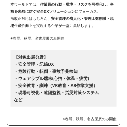
本ワールドでは、
作業員の行動・環境・リスクを可視化し、事
故を未然に防ぐ安全DXソリューション
にフォーカス。
法改正対応はもちろん、
安全管理の省人化・管理工数削減・現
場生産性向上
を実現する企業が一堂に集結します。
※春展、秋展、名古屋展のみ開催
【対象出展分野】
・安全管理・記録DX
・危険行動・転倒・事故予兆検知
・ウェアラブル端末(心拍・体温・疲労)
・安全教育・訓練（VR教育・AR作業支援）
・現場可視化・遠隔監視・労災対策システム
など
※春展、秋展、名古屋展のみ開催