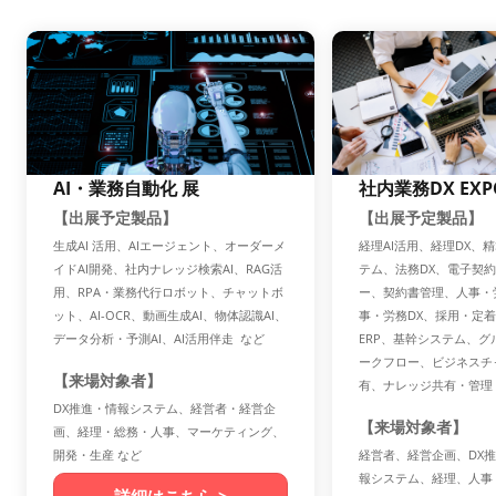
AI・業務自動化 展
社内業務DX EXP
【出展予定製品】
【出展予定製品】
生成AI 活用、AIエージェント、オーダーメ
経理AI活用、経理DX、
イドAI開発、社内ナレッジ検索AI、RAG活
テム、法務DX、電子契
用、RPA・業務代行ロボット、チャットボ
ー、契約書管理、人事・
ット、AI-OCR、動画生成AI、物体認識AI、
事・労務DX、採用・定
データ分析・予測AI、AI活用伴走 など
ERP、基幹システム、
ークフロー、ビジネスチ
【来場対象者】
有、ナレッジ共有・管理
DX推進・情報システム、経営者・経営企
【来場対象者】
画、経理・総務・人事、マーケティング、
開発・生産 など
経営者、経営企画、DX推
報システム、経理、人事