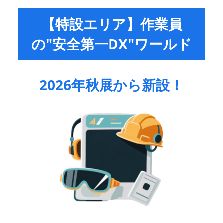
【特設エリア】作業員
の"安全第一DX"ワールド
2026年秋展から新設！