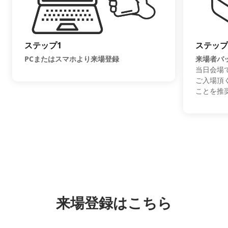
ステップ1
ステップ
PCまたはスマホより来場登録
来場者バ
当日会場
ご入場頂
ことを推
来場登録はこちら