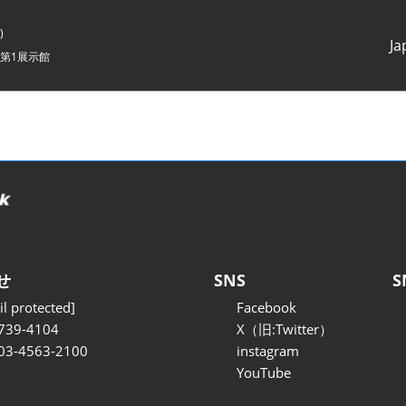
)
Ja
第1展示館
Japanes
English
せ
SNS
S
l protected]
Facebook
739-4104
X（旧:Twitter）
 03-4563-2100
instagram
YouTube