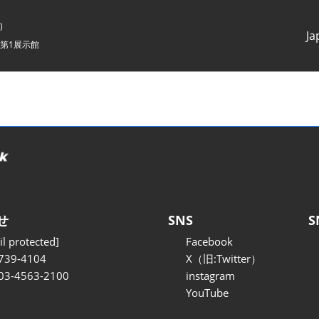
)
Ja
第1展示館
Japanes
English
せ
SNS
S
l protected]
Facebook
739-4104
X（旧:Twitter）
 03-4563-2100
instagram
YouTube