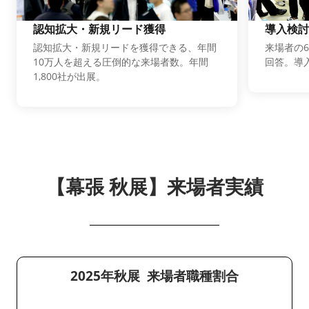
認知拡大・新規リード獲得
導入検討
認知拡大・新規リードを獲得できる、年間
来場者の6
10万人を超える圧倒的な来場者数。年間
回答。導
1,800社が出展。
【幕張 秋展】来場者実績
2025年秋展 来場者職種割合