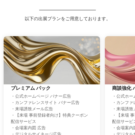
以下の出展プランをご用意しております。
プレミアム パック
商談強化 
・公式ホームページ バナー広告
・公式ホー
・カンファレンスサイト バナー広告
・カンファ
・来場誘致メール広告
・来場誘致
・【来場 事前登録者向け】特典クーポン
・【来場 
配信サービス
配信サービ
・会場案内図 広告
・会場案内
・デジタルサイネージ広告
・デジタル