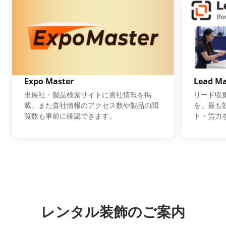
Expo Master
Lead M
出展社・製品検索サイトに貴社情報を掲
リード収
載。また貴社情報のアクセス数や製品の閲
を、最も
覧数も事前に確認できます。
ト・労力
レンタル装飾のご案内