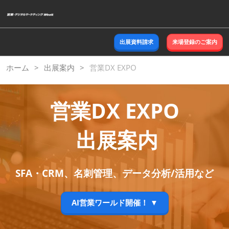
ス
キ
ッ
出展資料請求
来場登録のご案内
プ
し
ホーム
出展案内
営業DX EXPO
て
進
む
営業DX EXPO
出展案内
SFA・CRM、名刺管理、データ分析/活用など
AI営業ワールド開催！ ▼