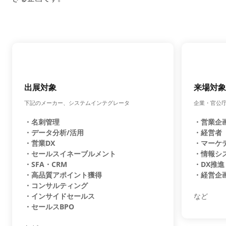
出展対象
来場対象
下記のメーカー、システムインテグレータ
企業・官公
・名刺管理
・営業企
・データ分析/活用
・経営者
・営業DX
・マーケ
・セールスイネーブルメント
・情報シ
・SFA・CRM
・DX推進
・高品質アポイント獲得
・経営企
・コンサルティング
・インサイドセールス
など
・セールスBPO