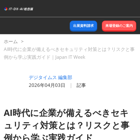
ス
キ
ッ
出展資料請求
来場登録のご案内
プ
し
ホーム
て
AI時代に企業が備えるべきセキュリティ対策とは？リスクと事
進
例から学ぶ実践ガイド｜Japan IT Week
む
デジタイムス 編集部
2026年04月03日
記事
AI時代に企業が備えるべきセキ
ュリティ対策とは？リスクと事
例から学ぶ実践ガイド