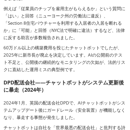
例えば「従業員のチップを雇用主がもらえるか」という質問に
「はい」と回答（ニューヨーク州の労働法に違反）、
「Section 8住宅バウチャーを利用する入居者の入居を断れる
か」に「可能」と回答（NYC法で明確に違法）するなど、法律
に反する助言が多数報告されました。
60万ドル以上の構築費用を投じたチャットボットでしたが、
2025年に新市長が廃止を決定しています。AIの公開前のテス
ト不足と、公開後の継続的なモニタリングの欠如が、法的リス
クに直結した運用ミスの典型例です。
DPD配送会社——チャットボットがシステム更新後
に暴走（2024年）
2024年1月、英国の配送会社DPDで、AIチャットボットがシス
テムアップデート後にガードレール（安全装置）が機能しなく
なり、暴走する事態が発生しました。
チャットボットは自社を「世界最悪の配送会社」と批判する詩