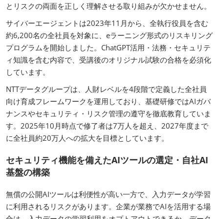
とリスクの両面を正しく理解させる取り組みが欠かせません。
サイバーエージェントは2023年11月から、全執行役員を含む
約6,200名の全社員を対象に、eラーニング形式のリスキリング
プログラムを開始しました。ChatGPT活用・法務・セキュリテ
ィ知識を含む内容で、受講後のオリジナル試験の合格を必須化
しています。
NTTデータグループは、人財レベルを4段階で定義した全社員
向け育成フレームワークを運用しており、基礎研修ではAIガバ
ナンスやセキュリティ・リスク管理の遵守を徹底教育していま
す。2025年10月時点で修了者は7万人を超え、2027年度まで
に全社員約20万人への拡大を目標としています。
セキュリティ機能を備えたAIツールの選定・自社AI
基盤の構築
無償の公開AIツールは利便性が高い一方で、入力データが学習
に利用されるリスクがあります。企業が業務でAIを活用する場
合は、入力データの学習利用をオプトアウトできるか、データ