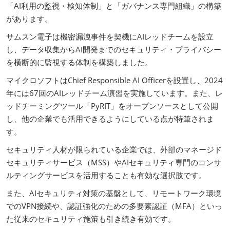
「AI利用の監視・検知体制」と「ガバナンス専門組織」の構築
があります。
サムスン電子は機密漏洩事件を契機にAIレッドチームを設立
し、データ収集からAI開発までのセキュリティ・プライバシー
を横断的に監視する体制を構築しました。
マイクロソフトはChief Responsible AI Officerを設置し、2024
年には67回のAIレッドチーム演習を実施しています。また、レ
ッドチーミングツール「PyRIT」をオープンソースとして公開
し、他の企業でも活用できるようにしている点が特筆されま
す。
セキュリティ人材が限られている企業では、外部のマネージド
セキュリティサービス（MSS）やAIセキュリティ専門のコンサ
ルティングサービスを活用することも有効な選択肢です。
また、AIセキュリティ対策の基盤として、リモートワーク環境
でのVPN接続や、認証強化のための多要素認証（MFA）といっ
た従来のセキュリティ施策も引き続き有効です。