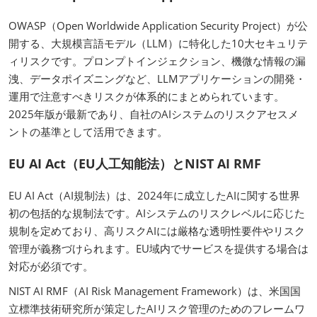
OWASP（Open Worldwide Application Security Project）が公
開する、大規模言語モデル（LLM）に特化した10大セキュリテ
ィリスクです。プロンプトインジェクション、機微な情報の漏
洩、データポイズニングなど、LLMアプリケーションの開発・
運用で注意すべきリスクが体系的にまとめられています。
2025年版が最新であり、自社のAIシステムのリスクアセスメ
ントの基準として活用できます。
EU AI Act（EU人工知能法）とNIST AI RMF
EU AI Act（AI規制法）は、2024年に成立したAIに関する世界
初の包括的な規制法です。AIシステムのリスクレベルに応じた
規制を定めており、高リスクAIには厳格な透明性要件やリスク
管理が義務づけられます。EU域内でサービスを提供する場合は
対応が必須です。
NIST AI RMF（AI Risk Management Framework）は、米国国
立標準技術研究所が策定したAIリスク管理のためのフレームワ