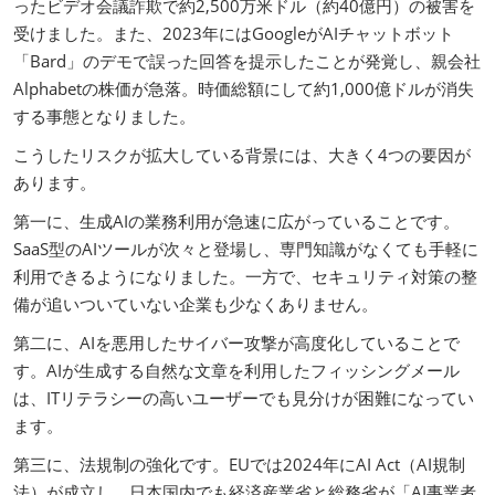
ったビデオ会議詐欺で約2,500万米ドル（約40億円）の被害を
受けました。また、2023年にはGoogleがAIチャットボット
「Bard」のデモで誤った回答を提示したことが発覚し、親会社
Alphabetの株価が急落。時価総額にして約1,000億ドルが消失
する事態となりました。
こうしたリスクが拡大している背景には、大きく4つの要因が
あります。
第一に、生成AIの業務利用が急速に広がっていることです。
SaaS型のAIツールが次々と登場し、専門知識がなくても手軽に
利用できるようになりました。一方で、セキュリティ対策の整
備が追いついていない企業も少なくありません。
第二に、AIを悪用したサイバー攻撃が高度化していることで
す。AIが生成する自然な文章を利用したフィッシングメール
は、ITリテラシーの高いユーザーでも見分けが困難になってい
ます。
第三に、法規制の強化です。EUでは2024年にAI Act（AI規制
法）が成立し、日本国内でも経済産業省と総務省が「AI事業者