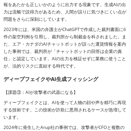
報をあたかも正しいかのように出力する現象です。生成AIの出
力は流暢で説得力があるため、人間が誤りに気づきにくい点が
問題をさらに深刻にしています。
2023年には、米国の弁護士がChatGPTで作成した裁判書面に6
件の架空判例を引用し、裁判所から制裁金を科されました。ま
た、エア・カナダのAIチャットボットが誤った運賃情報を案内
した事例では、裁判所が「チャットボットの回答は企業の責
任」と認定しています。AIの出力を検証せずに業務に使うこと
が、法的リスクに直結する時代です。
ディープフェイクやAI生成フィッシング
【課題③：AIが攻撃者の武器になる】
ディープフェイクとは、AIを使って人物の顔や声を精巧に再現
する技術です。この技術が詐欺に悪用されるケースが急増して
います。
2024年に発生したArup社の事例では、攻撃者がCFOと複数の