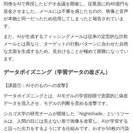
同僚をAIで再現したビデオ会議を開催し、従業員に約40億円を
送金させました。メールには不審を感じたものの、映像と音声
が本物と同一だったため信用してしまったと報告されていま
す。
また、AIが生成するフィッシングメールは従来の定型的な詐欺
メールとは異なり、ターゲットの行動パターンに合わせた自然
な文面を生成するため、見分けることが極めて困難になってい
ます。
データポイズニング（学習データの改ざん）
【課題①：AIそのものへの攻撃】
データポイズニングとは、AIモデルの学習段階で意図的に偽造
データを混入させ、モデルの判断を歪める攻撃です。
シカゴ大学の研究チームが開発した「Nightshade」というツー
ルは、人間の目には見えない形で画像を改変し、AIが学習する
と誤った出力をするようにする仕組みです。わずか50枚の汚染