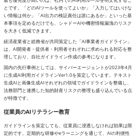
最も優先度が高いのは、社内でのAI利用ルールを明文化するこ
とです。「どのAIツールを使ってよいか」「入力してはいけな
い情報は何か」「AI出力の検証責任は誰にあるか」といった基
本事項を定めるだけでも、シャドーAIや機密情報漏洩のリスク
を大きく低減できます。
経済産業省と総務省が共同策定した「AI事業者ガイドライン」
は、AI開発者・提供者・利用者それぞれに求められる対応を整
理しており、自社ガイドライン作成の参考になります。
国内の先行事例としては、サイバーエージェントが2023年4月
に生成AI利用ガイドラインVer1.0を策定しています。テキスト
生成AIと画像生成AIそれぞれの領域でガイドラインを整備し、
法務部門と連携した知的財産リスクの整理も盛り込んでいる点
が特徴です。
従業員のAIリテラシー教育
ガイドラインを策定しても、従業員に浸透しなければ効果は限
定的です。定期的な研修やeラーニングを通じて、AIの利便性