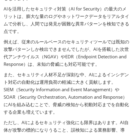
AIを活用したセキュリティ対策（AI for Security）の最大のメ
リットは、膨大な量のログやネットワークデータをリアルタイ
ムで分析し、人間では発見が困難な異常パターンを検知できる
点です。
例えば、従来のルールベースのセキュリティツールでは既知の
攻撃パターンしか検出できませんでしたが、AIを搭載した次世
代アンチウイルス（NGAV）やEDR（Endpoint Detection and
Response）は、未知の脅威にも対応可能です。
また、セキュリティ人材不足が深刻な中、AIによるインシデン
ト対応の自動化は運用負荷の軽減に大きく貢献します。
SIEM（Security Information and Event Management）や
SOAR（Security Orchestration, Automation and Response）
にAIを組み込むことで、脅威の検知から初動対応までを自動化
する企業も増えています。
ただし、AIによるセキュリティ強化にも限界はあります。AI自
体が攻撃の標的になりうること、誤検知による業務影響、導