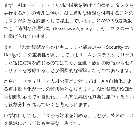
まず、AIエージェント（人間の指示を受けて自律的にタスクを
実行するAI）の普及に伴い、AIに過度な権限を付与することの
リスクが新たな課題として浮上しています。OWASPの最新版
でも「過剰な代理行為（Excessive Agency）」がリスクの一つ
に挙げられています。
また、「設計段階からのセキュリティ組み込み（Security by
Design）」の重要性が高まっています。AIシステムをリリース
した後に対策を講じるのではなく、企画・設計の段階からセキ
ュリティを考慮することが国際的な標準になりつつあります。
さらに、セキュリティ人材の不足に対しては、AI×自動化によ
る運用効率化が一つの解決策となりえます。AIが脅威の検知か
ら初動対応までを自動化し、人間は高度な判断に集中するとい
う役割分担が進んでいくと考えられます。
いずれにしても、「今から対策を始める」ことが、将来のリス
ク低減にとって最も重要な一歩です。