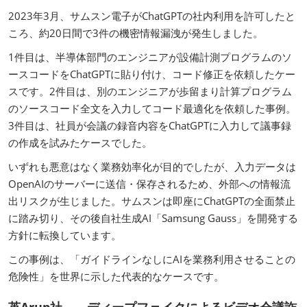
2023年3月、サムスン電子がChatGPTの社内利用を許可したと
ころ、約20日間で3件の機密情報漏洩が発生しました。
1件目は、半導体部門のエンジニアが設備計測プログラムのソ
ースコードをChatGPTに貼り付け、コード修正を依頼したケー
スです。2件目は、別のエンジニアが歩留まり計算プログラム
のソースコード全文を入力してコード最適化を依頼した事例。
3件目は、社員が会議の録音内容をChatGPTに入力して議事録
の作成を試みたケースでした。
いずれも悪意はなく業務効率化が目的でしたが、入力データは
OpenAIのサーバーに送信・保存されるため、外部への情報流
出リスクが生じました。サムスンは即座にChatGPTの全面禁止
に踏み切り、その後自社生成AI「Samsung Gauss」を開発する
方針に転換しています。
この事例は、「ガイドラインなしにAIを業務利用させることの
危険性」を世界に示した代表的なケースです。