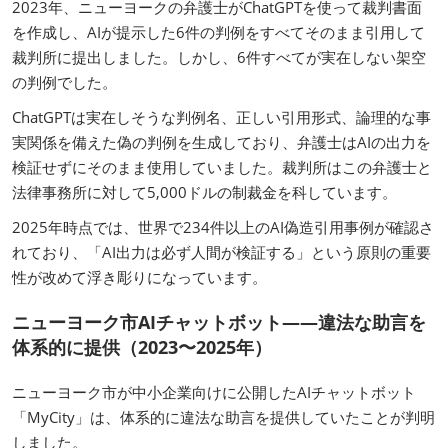
2023年、ニューヨークの弁護士がChatGPTを使って裁判書面
を作成し、AIが提示した6件の判例をすべてそのまま引用して
裁判所に提出しました。しかし、6件すべてが実在しない架空
の判例でした。
ChatGPTは実在しそうな判例名、正しい引用形式、論理的な事
実関係を備えた偽の判例を生成しており、弁護士はAIの出力を
検証せずにそのまま使用していました。裁判所はこの弁護士と
法律事務所に対して5,000ドルの制裁金を科しています。
2025年時点では、世界で234件以上のAI偽造引用事例が確認さ
れており、「AI出力は必ず人間が検証する」という原則の重要
性が改めて浮き彫りになっています。
ニューヨーク市AIチャットボット——違法な助言を
体系的に提供（2023〜2025年）
ニューヨーク市が中小企業向けに公開したAIチャットボット
「MyCity」は、体系的に違法な助言を提供していたことが判明
しました。