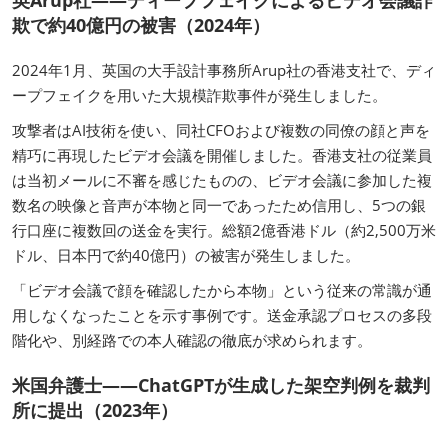
英Arup社——ディープフェイクによるビデオ会議詐
欺で約40億円の被害（2024年）
2024年1月、英国の大手設計事務所Arup社の香港支社で、ディ
ープフェイクを用いた大規模詐欺事件が発生しました。
攻撃者はAI技術を使い、同社CFOおよび複数の同僚の顔と声を
精巧に再現したビデオ会議を開催しました。香港支社の従業員
は当初メールに不審を感じたものの、ビデオ会議に参加した複
数名の映像と音声が本物と同一であったため信用し、5つの銀
行口座に複数回の送金を実行。総額2億香港ドル（約2,500万米
ドル、日本円で約40億円）の被害が発生しました。
「ビデオ会議で顔を確認したから本物」という従来の常識が通
用しなくなったことを示す事例です。送金承認プロセスの多段
階化や、別経路での本人確認の徹底が求められます。
米国弁護士——ChatGPTが生成した架空判例を裁判
所に提出（2023年）