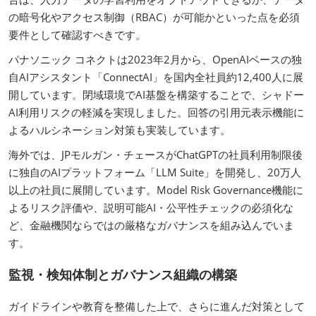
の暗号化やアクセス制御（RBAC）が可能かといった点を必須
要件として確認すべきです。
パナソニック コネクトは2023年2月から、OpenAIベースの独
自AIアシスタント「ConnectAI」を国内全社員約12,400人に展
開しています。閉域環境でAI基盤を構築することで、シャドー
AI利用リスクの軽減を実現しました。回答の引用元表示機能に
よるハルシネーション対策も実装しています。
海外では、JPモルガン・チェースがChatGPTの社員利用制限後
に独自のAIプラットフォーム「LLM Suite」を開発し、20万人
以上の社員に展開しています。Model Risk Governance機能に
よるリスク評価や、説明可能AI・公平性チェックの必須化な
ど、金融機関ならではの厳格なガバナンスを組み込んでいま
す。
監視・検知体制とガバナンス組織の構築
ガイドラインや教育を整備した上で、さらに進んだ対策として