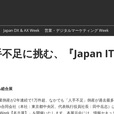
Japa
Engl
Japan DX & AX Week
営業・デジタルマーケティング Week
に挑む、『Japan IT
る総合展
企業倒産が2年連続で1万件超、なかでも「人手不足」倒産が過去最
an合同会社（本社：東京都中央区、代表執行役員社長：田中岳志）は
 IT Week【名古屋】」を開催いたします。本展示会には、情報セ