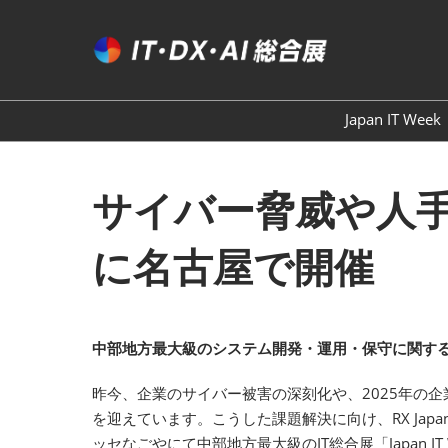
ス
キ
ッ
プ
し
Japan IT Week
て
進
む
サイバー脅威や人手不足
に名古屋で開催
中部地方最大級のシステム開発・運用・保守に関す
昨今、企業のサイバー被害の深刻化や、2025年の
を迎えています。こうした課題解決に向け、RX Jap
ッセなごやにて中部地方最大級のIT総合展「Japan