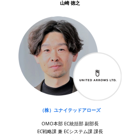
山崎 徳之
（株）ユナイテッドアローズ
OMO本部 EC統括部 副部⻑
EC戦略課 兼 ECシステム課 課⻑