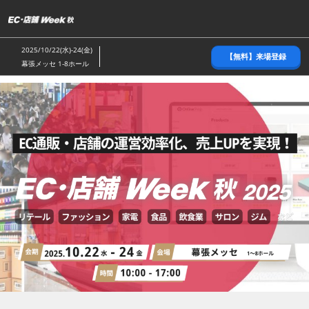
ス
キ
ッ
2025/10/22(水)-24(金)
【無料】来場登録
プ
幕張メッセ 1-8ホール
し
て
進
む