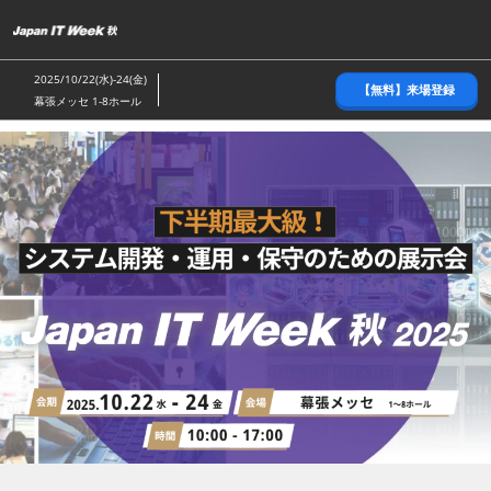
ス
キ
ッ
2025/10/22(水)-24(金)
【無料】来場登録
プ
幕張メッセ 1-8ホール
し
て
進
む