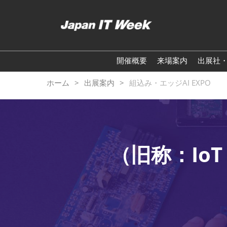
ス
キ
ッ
プ
し
開催概要
来場案内
出展社
て
進
ホーム
出展案内
組込み・エッジAI EXPO
む
（旧称：Io