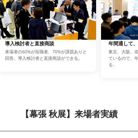
導入検討者と直接商談
年間通して、
来場者の60%が役職者、70%が課題ありと
東京、大阪、名
回答。導入検討者と直接商談ができる。
ているので、
る。
【幕張 秋展】来場者実績