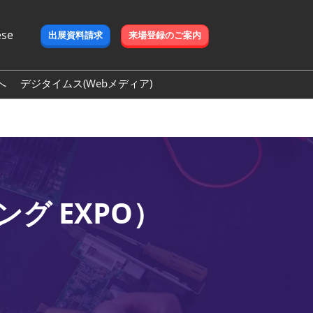
ペ
ese
出展資料請求
来場登録のご案内
ー
ジ
ナ
へ
デジタイムス(Webメディア)
ビ
ゲ
ー
シ
ョ
ン
を
開
グ EXPO）
く