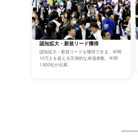
認知拡大・新規リード獲得
認知拡大・新規リードを獲得できる、年間
10万人を超える圧倒的な来場者数。年間
1,800社が出展。