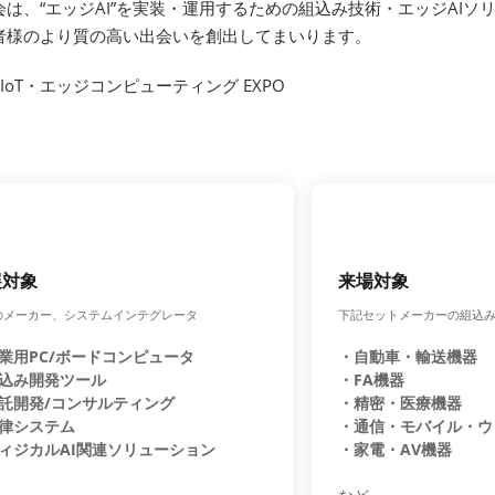
会は、“エッジAI”を実装・運用するための組込み技術・エッジAI
者様のより質の高い出会いを創出してまいります。
IoT・エッジコンピューティング EXPO
展対象
来場対象
のメーカー、システムインテグレータ
下記セットメーカーの組込
業用PC/ボードコンピュータ
・自動車・輸送機器
込み開発ツール
・FA機器
託開発/コンサルティング
・精密・医療機器
律システム
・通信・モバイル・ウ
ィジカルAI関連ソリューション
・家電・AV機器