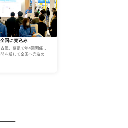
全国に売込み
古屋、幕張で年4回開催し
年間を通して全国へ売込め