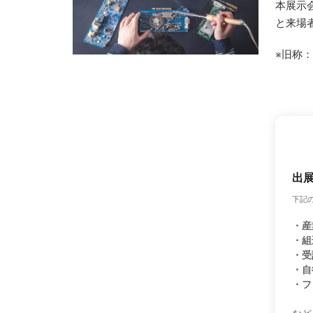
本展示
と来場
※旧称：
出
下記
・産
・組
・受
・自
・フ