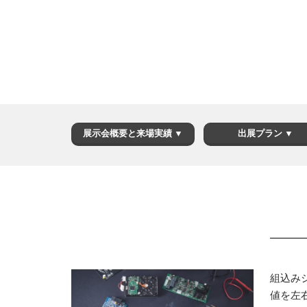
展示会概要と来場実績 ▼
出展プラン ▼
組込み
値を左