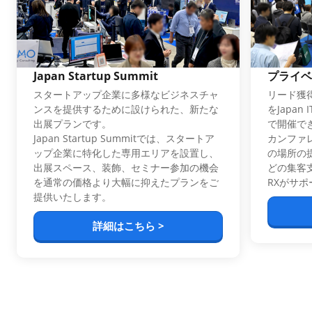
Japan Startup Summit
プライベ
スタートアップ企業に多様なビジネスチャ
リード獲
ンスを提供するために設けられた、新たな
をJapan I
出展プランです。
で開催で
Japan Startup Summitでは、スタートア
カンファ
ップ企業に特化した専用エリアを設置し、
の場所の
出展スペース、装飾、セミナー参加の機会
どの集客
を通常の価格より大幅に抑えたプランをご
RXがサ
提供いたします。
詳細はこちら >