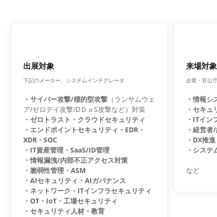
出展対象
来場対象
下記のメーカー、システムインテグレータ
企業・官公
・サイバー攻撃/標的型攻撃
（ランサムウェ
・情報シ
ア/ゼロデイ攻撃/DＤｏS攻撃など）対策
・セキュ
・ゼロトラスト・クラウドセキュリティ
・ITイン
・エンドポイントセキュリティ・EDR・
・経営者
XDR・SOC
・DX推進
・IT資産管理・SaaS/ID管理
・システ
・情報漏洩/内部不正アクセス対策
・脆弱性管理・ASM
など
・AIセキュリティ・AIガバナンス
・ネットワーク・ITインフラセキュリティ
・OT・IoT・工場セキュリティ
・セキュリティ人材・教育