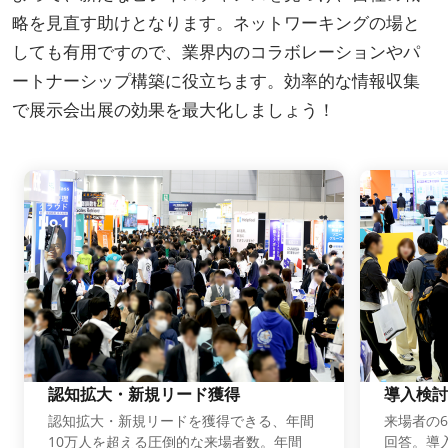
略を見直す助けとなります。ネットワーキングの場と
しても有用ですので、業界内のコラボレーションやパ
ートナーシップ構築に役立ちます。効率的な情報収集
で展示会出展の効果を最大化しましょう！
認知拡大・新規リード獲得
導入検討
認知拡大・新規リードを獲得できる、年間
来場者の6
10万人を超える圧倒的な来場者数。年間
回答。導