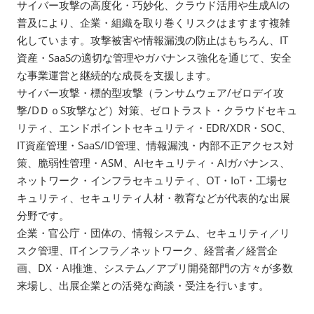
サイバー攻撃の高度化・巧妙化、クラウド活用や生成AIの
普及により、企業・組織を取り巻くリスクはますます複雑
化しています。攻撃被害や情報漏洩の防止はもちろん、IT
資産・SaaSの適切な管理やガバナンス強化を通じて、安全
な事業運営と継続的な成長を支援します。
サイバー攻撃・標的型攻撃（ランサムウェア/ゼロデイ攻
撃/DＤｏS攻撃など）対策、ゼロトラスト・クラウドセキュ
リティ、エンドポイントセキュリティ・EDR/XDR・SOC、
IT資産管理・SaaS/ID管理、情報漏洩・内部不正アクセス対
策、脆弱性管理・ASM、AIセキュリティ・AIガバナンス、
ネットワーク・インフラセキュリティ、OT・IoT・工場セ
キュリティ、セキュリティ人材・教育などが代表的な出展
分野です。
企業・官公庁・団体の、情報システム、セキュリティ／リ
スク管理、ITインフラ／ネットワーク、経営者／経営企
画、DX・AI推進、システム／アプリ開発部門の方々が多数
来場し、出展企業との活発な商談・受注を行います。