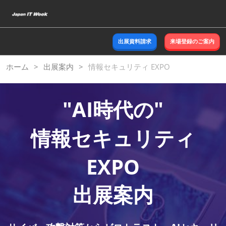
ス
キ
ッ
出展資料請求
来場登録のご案内
プ
し
ホーム
出展案内
情報セキュリティ EXPO
て
進
む
"AI時代の"
情報セキュリティ
EXPO
出展案内