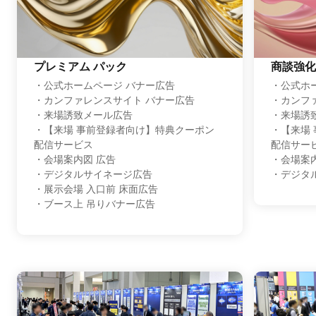
プレミアム パック
商談強化
・公式ホームページ バナー広告
・公式ホ
・カンファレンスサイト バナー広告
・カンフ
・来場誘致メール広告
・来場誘
・【来場 事前登録者向け】特典クーポン
・【来場
配信サービス
配信サー
・会場案内図 広告
・会場案
・デジタルサイネージ広告
・デジタ
・展示会場 入口前 床面広告
・ブース上 吊りバナー広告