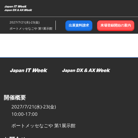
ス
キ
ッ
2027/7/21(水)-23(金)
出展資料請求
来場登録開始の案内
プ
ポートメッセなごや 第1展示館
し
て
進
む
開催概要
2027/7/21(水)-23(金)
10:00-17:00
ポートメッセなごや 第1展示館